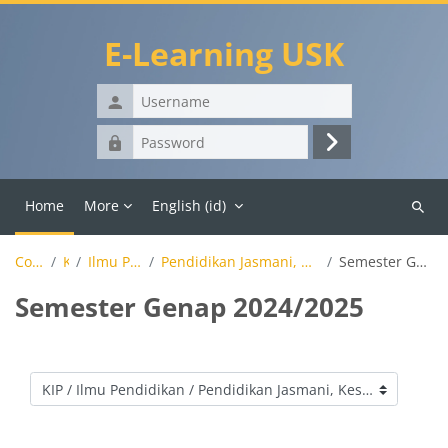
Skip to main content
E-Learning USK
Username
Password
Log
in
Home
More
English ‎(id)‎
Search
course
Courses
KIP
Ilmu Pendidikan
Pendidikan Jasmani, Kesehatan dan Rekreasi
Semester Genap 2024/2025
Semester Genap 2024/2025
Course categories