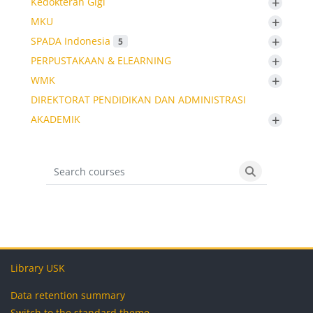
+
Kedokteran Gigi
+
MKU
+
SPADA Indonesia
5
+
PERPUSTAKAAN & ELEARNING
+
WMK
DIREKTORAT PENDIDIKAN DAN ADMINISTRASI
+
AKADEMIK
Search courses
Search cours
Blocks
Blocks
Blocks
Blocks
Library USK
Data retention summary
Switch to the standard theme