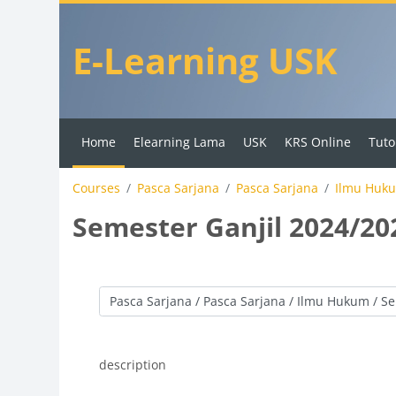
Skip to main content
E-Learning USK
Home
Elearning Lama
USK
KRS Online
Tuto
Courses
Pasca Sarjana
Pasca Sarjana
Ilmu Huk
Semester Ganjil 2024/20
Course categories
description