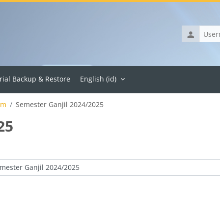
Username
rial Backup & Restore
English ‎(id)‎
um
Semester Ganjil 2024/2025
25