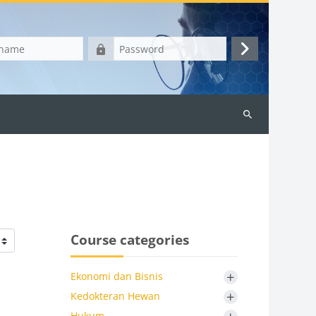
Password
Log
in
Search
courses
Course categories
+
Ekonomi dan Bisnis
+
Kedokteran Hewan
Hukum