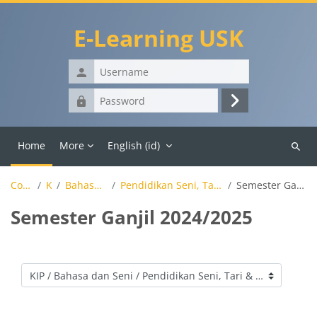
Skip to main content
E-Learning USK
Username
Password
Log
in
Home
More
English ‎(id)‎
Search
course
Courses
KIP
Bahasa dan Seni
Pendidikan Seni, Tari & Musik (Pemda)
Semester Ganjil 2024/2025
Semester Ganjil 2024/2025
Course categories