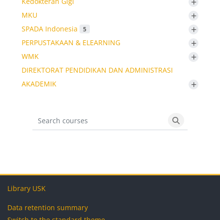
+
Kedokteran Gigi
+
MKU
+
SPADA Indonesia
5
+
PERPUSTAKAAN & ELEARNING
+
WMK
DIREKTORAT PENDIDIKAN DAN ADMINISTRASI
+
AKADEMIK
Search courses
Search cours
Blocks
Blocks
Blocks
Blocks
Library USK
Data retention summary
Switch to the standard theme