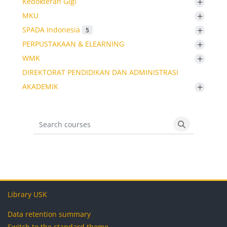
+
Kedokteran Gigi
+
MKU
+
SPADA Indonesia
5
+
PERPUSTAKAAN & ELEARNING
+
WMK
DIREKTORAT PENDIDIKAN DAN ADMINISTRASI
+
AKADEMIK
Search courses
Search cours
Blocks
Blocks
Blocks
Blocks
Library USK
Data retention summary
Switch to the standard theme