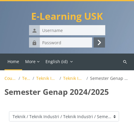
Skip to main content
E-Learning USK
Username
Password
Log
in
Home
More
English ‎(id)‎
Search
course
Courses
Teknik
Teknik Industri
Teknik Industri
Semester Genap 2024/2025
Semester Genap 2024/2025
Course categories