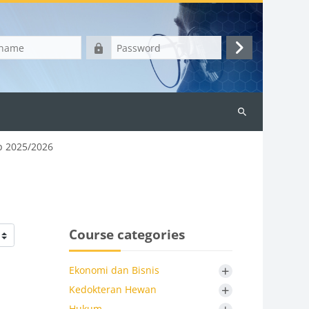
Password
Log
in
Search
courses
p 2025/2026
Course categories
+
Ekonomi dan Bisnis
+
Kedokteran Hewan
Hukum