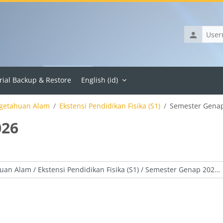
Username
rial Backup & Restore
English ‎(id)‎
ngetahuan Alam
Ekstensi Pendidikan Fisika (S1)
Semester Gena
026