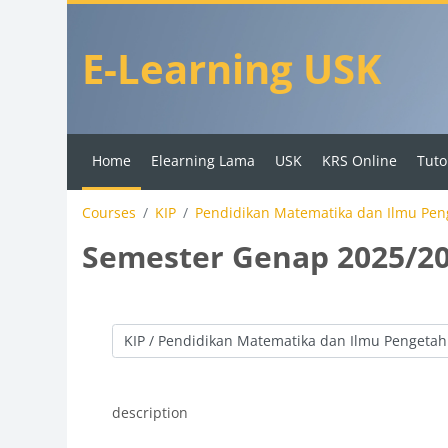
Skip to main content
E-Learning USK
Home
Elearning Lama
USK
KRS Online
Tuto
Courses
KIP
Pendidikan Matematika dan Ilmu Pe
Semester Genap 2025/2
Course categories
description