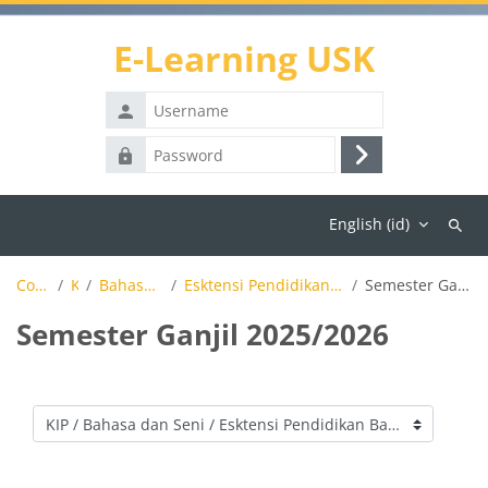
Skip to main content
E-Learning USK
Username
Password
Log
in
Home
Elearning Lama
USK
English ‎(id)‎
Search
course
KRS Online
Courses
KIP
Bahasa dan Seni
Esktensi Pendidikan Bahasa Inggris (S1)
Semester Ganjil 2025/2026
Semester Ganjil 2025/2026
Tutorial Backup & Restore
Course categories